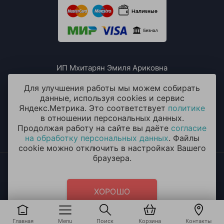
ИП Мхитарян Эмиля Ариковна
ИНН: 771385063807
ОГРН / ОГРНИП: 319508100076230
Для улучшения работы мы можем собирать
данные, используя cookies и сервис
Яндекс.Метрика. Это соответствует
политике
в отношении персональных данных.
Продолжая работу на сайте вы даёте
согласие
на обработку персональных данных
. Файлы
cookie можно отключить в настройках Вашего
браузера.
2014 - 2026 © «ОКЕАН ШАРОВ» Воздушные шары с
круглосуточной доставкой в Мытищах
Политика конфиденциальности
и
согласие на обработку
ХОРОШО
персональных данных
Главная
Menu
Поиск
Корзина
Контакты