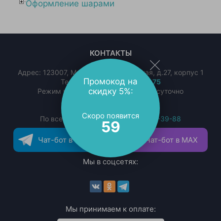
Оформление шарами
КОНТАКТЫ
Адрес:
123007
,
Мытищи
,
ул. Юбилейная, д.27, корпус 1
Промокод на
Телефон:
+7 (495) 773-43-75
скидку 5%:
Режим работы: Ежедневно, круглосуточно
Email:
info@oceanballoons.ru
Скоро появится
По всем претензиям:
+7 (926) 392-39-88
59
Чат-бот в Телеграм
Чат-бот в MAX
Мы в соцсетях:
Мы принимаем к оплате: