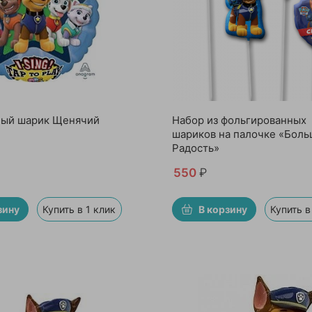
ный шарик Щенячий
Набор из фольгированных
шариков на палочке «Боль
Радость»
550
₽
зину
Купить в 1 клик
В корзину
Купить в