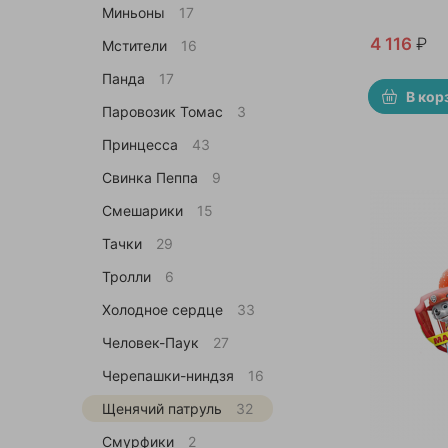
Миньоны
17
4 116
₽
Мстители
16
Панда
17
В кор
Паровозик Томас
3
Принцесса
43
Свинка Пеппа
9
Смешарики
15
Тачки
29
Тролли
6
Холодное сердце
33
Человек-Паук
27
Черепашки-ниндзя
16
Щенячий патруль
32
Смурфики
2