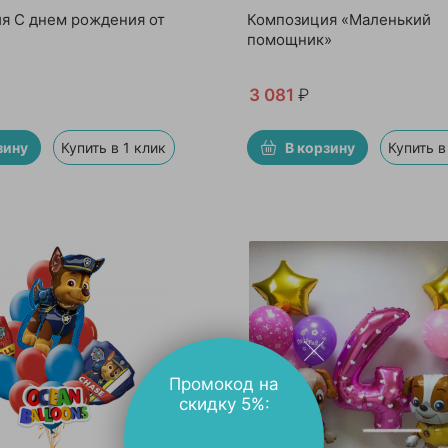
я С днем рождения от
Композиция «Маленький
помощник»
3 081
₽
зину
Купить в 1 клик
В корзину
Купить в
Промокод на
скидку 5%: