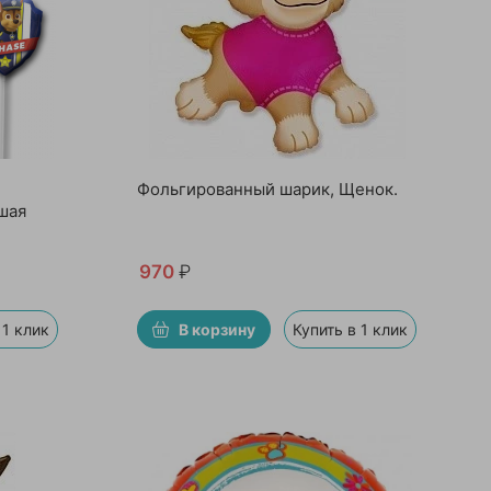
Фольгированный шарик, Щенок.
шая
970
₽
 1 клик
В корзину
Купить в 1 клик