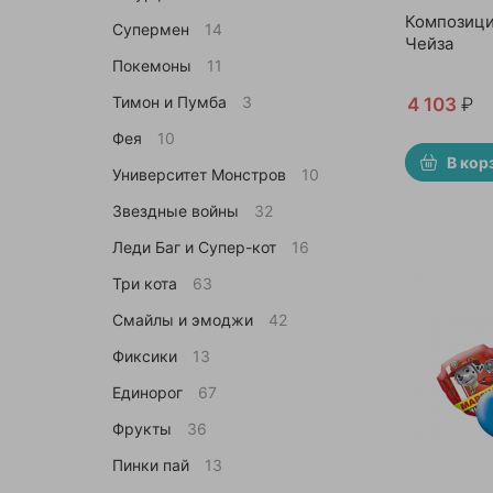
Композици
Супермен
14
Чейза
Покемоны
11
Тимон и Пумба
3
4 103
₽
Фея
10
В кор
Университет Монстров
10
Звездные войны
32
Леди Баг и Супер-кот
16
Три кота
63
Смайлы и эмоджи
42
Фиксики
13
Единорог
67
Фрукты
36
Пинки пай
13