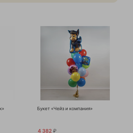
к»
Букет «Чейз и компания»
4 382
₽