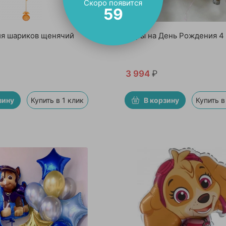
Скоро появится
57
я шариков щенячий
Шары на День Рождения 4 
3 994
₽
зину
Купить в 1 клик
В корзину
Купить в