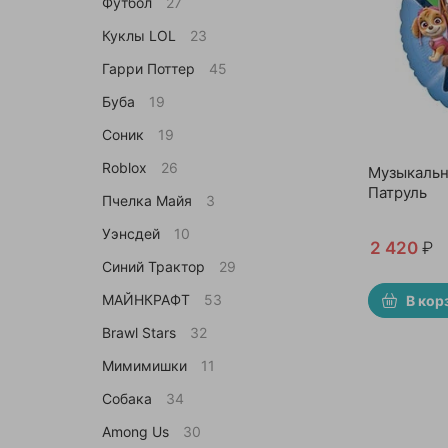
Футбол
27
Куклы LOL
23
Гарри Поттер
45
Буба
19
Соник
19
Roblox
26
Музыкаль
Патруль
Пчелка Майя
3
Уэнсдей
10
2 420
₽
Синий Трактор
29
МАЙНКРАФТ
53
В кор
Brawl Stars
32
Мимимишки
11
Собака
34
Among Us
30