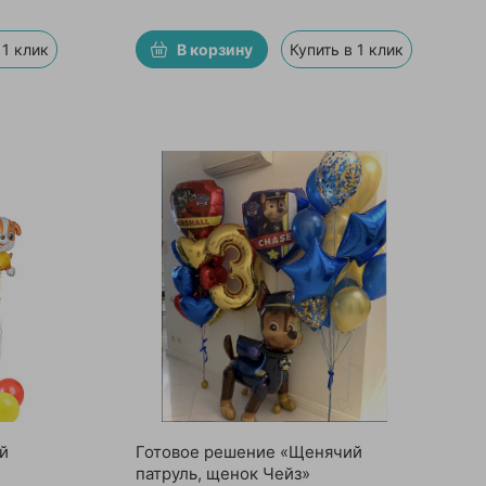
 1 клик
В корзину
Купить в 1 клик
й
Готовое решение «Щенячий
патруль, щенок Чейз»