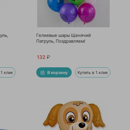
уль,
Гелиевые шары Щенячий
Патруль, Поздравляем!
132
₽
 1 клик
В корзину
Купить в 1 клик