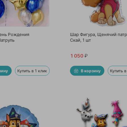
ень Рождения
Шар Фигура, Щенячий патр
атруль
Скай, 1 шт
1 050
₽
зину
Купить в 1 клик
В корзину
Купить в