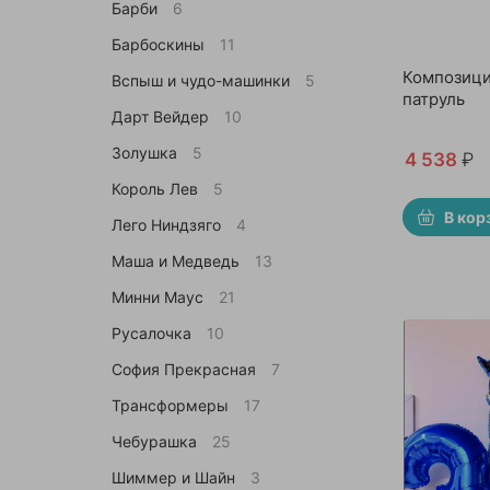
Барби
6
Барбоскины
11
Композици
Вспыш и чудо-машинки
5
патруль
Дарт Вейдер
10
Золушка
5
4 538
₽
Король Лев
5
В кор
Лего Ниндзяго
4
Маша и Медведь
13
Минни Маус
21
Русалочка
10
София Прекрасная
7
Трансформеры
17
Чебурашка
25
Шиммер и Шайн
3