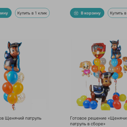
зину
Купить в 1 клик
В корзину
Купить в
ов Щенячий патруль
Готовое решение «Щенячи
патруль в сборе»