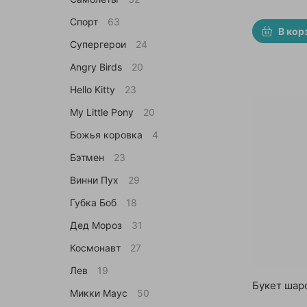
Спорт
63
В кор
Супергерои
24
Angry Birds
20
Hello Kitty
23
My Little Pony
20
Божья коровка
4
Бэтмен
23
Винни Пух
29
Губка Боб
18
Дед Мороз
31
Космонавт
27
Лев
19
Букет шар
Микки Маус
50