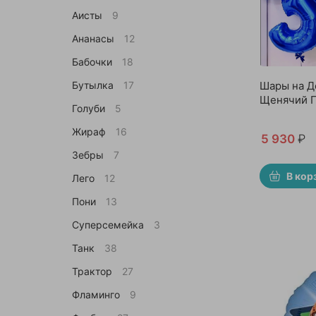
Аисты
9
Ананасы
12
Бабочки
18
Бутылка
17
Шары на Д
Щенячий П
Голуби
5
Жираф
16
5 930
₽
Зебры
7
В кор
Лего
12
Пони
13
Суперсемейка
3
Танк
38
Трактор
27
Фламинго
9