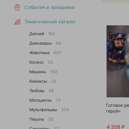
События и праздники
Тематический каталог
Дисней
162
Динозавры
94
Животные
657
Космос
52
Машины
100
Комиксы
32
Любовь
48
Мотоциклы
13
Готовое р
Мультфильмы
234
герой»
Пираты
29
4 358
₽
Самолеты
32